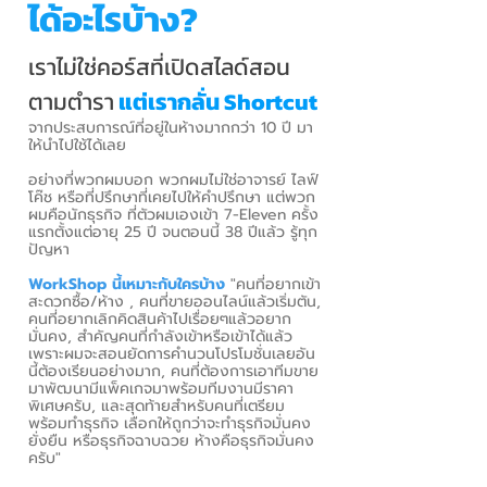
ได้อะไรบ้าง?
เราไม่ใช่คอร์สที่เปิดสไลด์สอน
ตามตำรา
แต่เรากลั่น Shortcut
จากประสบการณ์ที่อยู่ในห้างมากกว่า 10 ปี มา
ให้นำไปใช้ได้เลย
อย่างที่พวกผมบอก พวกผมไม่ใช่อาจารย์ ไลฟ์
โค๊ช หรือที่ปรึกษาที่เคยไปให้คำปรึกษา แต่พวก
ผมคือนักธุรกิจ ที่ตัวผมเองเข้า 7-Eleven ครั้ง
แรกตั้งแต่อายุ 25 ปี จนตอนนี้ 38 ปีแล้ว รู้ทุก
ปัญหา
WorkShop นี้เหมาะกับใครบ้าง
"คนที่อยากเข้า
สะดวกซื้อ/ห้าง , คนที่ขายออนไลน์แล้วเริ่มตัน,
คนที่อยากเลิกคิดสินค้าไปเรื่อยๆแล้วอยาก
มั่นคง, สำคัญคนที่กำลังเข้าหรือเข้าได้แล้ว
เพราะผมจะสอนยัดการคำนวนโปรโมชั่นเลยอัน
นี้ต้องเรียนอย่างมาก, คนที่ต้องการเอาทีมขาย
มาพัฒนามีแพ็คเกจมาพร้อมทีมงานมีราคา
พิเศษครับ, และสุดท้ายสำหรับคนที่เตรียม
พร้อมทำธุรกิจ เลือกให้ถูกว่าจะทำธุรกิจมั่นคง
ยั่งยืน หรือธุรกิจฉาบฉวย ห้างคือธุรกิจมั่นคง
ครับ"