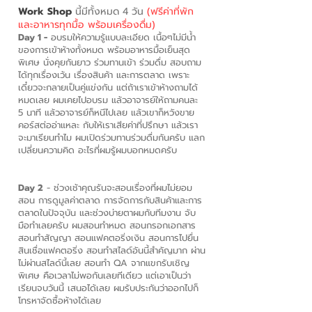
Work Shop
นี้มีทั้งหมด 4 วัน
(ฟรีค่าที่พัก
และอาหารทุกมื้อ พร้อมเครื่องดื่ม)
Day 1 -
อบรมให้ความรู้แบบละเอียด เนื้อๆไม่มีน้ำ
ของการเข้าห้างทั้งหมด พร้อมอาหารมื้อเย็นสุด
พิเศษ นั่งคุยกันยาว ร่วมทานเข้า ร่วมดื่ม สอบถาม
ได้ทุกเรื่องเว้น เรื่องสินค้า และการตลาด เพราะ
เดี๋ยวจะกลายเป็นคู่แข่งกัน แต่ถ้าเราเข้าห้างถามได้
หมดเลย ผมเคยไปอบรม แล้วอาจารย์ให้ถามคนละ
5 นาที แล้วอาจารย์ก็หนีไปเลย แล้วเขาก็หวังขาย
คอร์สต่ออ่าแหละ กับให้เราเสียค่าที่ปรึกษา แล้วเรา
จะมาเรียนทำไม ผมเปิดร่วมทานร่วมดื่มกันครับ แลก
เปลี่ยนความคิด อะไรที่ผมรู้ผมบอกหมดครับ
Day 2
- ช่วงเช้าคุณรันจะสอนเรื่องที่ผมไม่ยอม
สอน การดูมูลค่าตลาด การจัดการกับสินค้าและการ
ตลาดในปัจจุบัน และช่วงบ่ายตาผมกับทีมงาน จับ
มือทำเลยครับ ผมสอนทำหมด สอนกรอกเอกสาร
สอนทำสัญญา สอนแฟคตอริ่งเงิน สอนการไปยื่น
สินเชื่อแฟคตอริ่ง สอนทำสไลด์อันนี้สำคัญมาก ผ่าน
ไม่ผ่านสไลด์นี้เลย สอนทำ QA จากแขกรับเชิญ
พิเศษ คือเวลาไม่พอกันเลยทีเดียว แต่เอาเป็นว่า
เรียนจบวันนี้ เสนอได้เลย ผมรับประกันว่าออกไปก็
โทรหาจัดซื้อห้างได้เลย