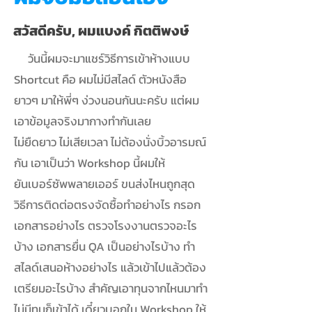
สวัสดีครับ, ผมแบงค์ กิตติพงษ์
วันนี้ผมจะมาแชร์วิธีการเข้าห้างแบบ
Shortcut คือ ผมไม่มีสไลด์ ตัวหนังสือ
ยาวๆ มาให้พี่ๆ ง่วงนอนกันนะครับ แต่ผม
เอาข้อมูลจริงมากางทำกันเลย
ไม่ยืดยาว ไม่เสียเวลา ไม่ต้องนั่งบิ้วอารมณ์
กัน เอาเป็นว่า Workshop นี้ผมให้
ยันเบอร์ซัพพลายเออร์ ขนส่งไหนถูกสุด
วิธีการติดต่อตรงจัดซื้อทำอย่างไร กรอก
เอกสารอย่างไร ตรวจโรงงานตรวจอะไร
บ้าง เอกสารยื่น QA เป็นอย่างไรบ้าง ทำ
สไลด์เสนอห้างอย่างไร แล้วเข้าไปแล้วต้อง
เตรียมอะไรบ้าง สำคัญเอาทุนจากไหนมาทำ
ไม่มีทุนก็เข้าได้ เดี๋ยวบอกใน Workshop ให้