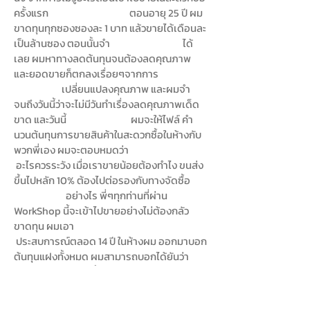
ครั้งแรก ตอนอายุ 25 ปี ผม
ขาดทุนทุกซองซองละ 1 บาท แล้วขายได้เดือนละ
เป็นล้านซอง ตอนนั้นจำ ได้
เลย ผมหาทางลดต้นทุนจนต้องลดคุณภาพ
และยอดขายก็ตกลงเรื่อยๆจากการ
เปลี่ยนแปลงคุณภาพ และผมจำ
จนถึงวันนี้ว่าจะไม่มีวันทำเรื่องลดคุณภาพเด็ด
ขาด และวันนี้ ผมจะให้ไฟล์ คำ
นวนต้นทุนการขายสินค้าในสะดวกซื้อในห้างกับ
พวกพี่เอง ผมจะตอบหมดว่า
อะไรควรระวัง เมื่อเราขายน้อยต้องทำไง ขนส่ง
ขึ้นไปหลัก 10% ต้องไปต่อรองกับทางจัดซื้อ
อย่างไร พี่ๆทุกท่านที่ผ่าน
WorkShop นี้จะเข้าไปขายอย่างไม่ต้องกลัว
ขาดทุน ผมเอา
ประสบการณ์ตลอด 14 ปี ในห้างผม ออกมาบอก
ต้นทุนแฝงทั้งหมด ผมสามารถบอกได้ยันว่า
ขายห้างนี้ จะเจอต้นทุนแฝงอะไรบ้าง
ให้คำนวนรอไว้เลย เราจะขายดีจนรวย ไม่ใช่ขาย
ดี จนเจ๊ง ถ้าขายดีจนรวย