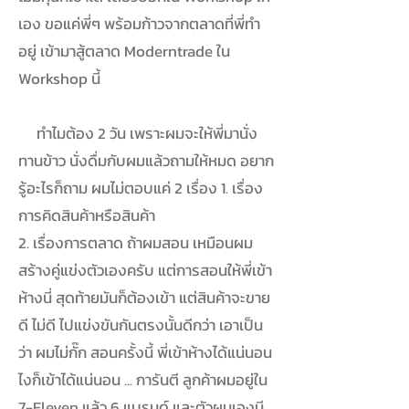
เอง ขอแค่พี่ๆ พร้อมก้าวจากตลาดที่พี่ทำ
อยู่ เข้ามาสู้ตลาด Moderntrade ใน
Workshop นี้
ทำไมต้อง 2 วัน เพราะผมจะให้พี่มานั่ง
ทานข้าว นั่งดื่มกับผมแล้วถามให้หมด อยาก
รู้อะไรก็ถาม ผมไม่ตอบแค่ 2 เรื่อง 1. เรื่อง
การคิดสินค้าหรือสินค้า
2. เรื่องการตลาด ถ้าผมสอน เหมือนผม
สร้างคู่แข่งตัวเองครับ แต่การสอนให้พี่เข้า
ห้างนี่ สุดท้ายมันก็ต้องเข้า แต่สินค้าจะขาย
ดี ไม่ดี ไปแข่งขันกันตรงนั้นดีกว่า เอาเป็น
ว่า ผมไม่กั๊ก สอนครั้งนี้ พี่เข้าห้างได้แน่นอน
ไงก็เข้าได้แน่นอน ... การันตี ลูกค้าผมอยู่ใน
7-Eleven แล้ว 6 แบรนด์ และตัวผมเองมี