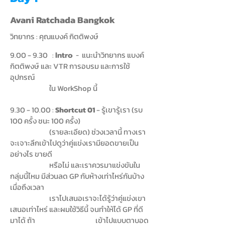
Avani Ratchada Bangkok
วิทยากร : คุณแบงค์ กิตติพงษ์
9.00 - 9.30 :
แนะนำวิทยากร แบงค์
Intro
-
กิตติพงษ์ และ VTR การอบรม และการใช้
อุปกรณ์
ใน WorkShop นี้
9.30 - 10.00
:
Shortcut 01
-
รู้เขารู้เรา (รบ
100 ครั้ง ชนะ 100 ครั้ง)
(รายละเอียด) ช่วงเวลานี้ ทางเรา
จะเจาะลึกเข้าไปดูว่าคู่แข่งเรามียอดขายเป็น
อย่างไร
ขายดี
หรือไม่ และเราควรมาแข่งขันใน
กลุ่มนี้ไหม มีส่วนลด GP กับห้างเท่าไหร่กันบ้าง
เมื่อถึงเวลา
เราไปเสนอเราจะได้รู้ว่าคู่แข่งเขา
เสนอเท่าไหร่ และผมใช้วิธีนี้ จนทำให้ได้ GP ที่ดี
มาได้ ถ้า เข้าไปแบบตาบอด