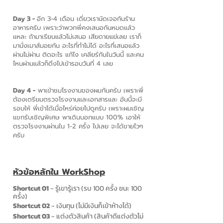
Day 3 -
อีก 3-4 เดือน เดี่ยวเรานัดเจอกันร้าน
อาหารครับ เพราะว่าพวกพี่คงเสนอกันหมดแล้ว
แหละ ถ้ามาเรียนแล้วไม่เสนอ เสียดายแย่เลย เราก็
มานั่งเมาส์มอยกัน อะไรที่ทำไม่ได้ อะไรที่เสนอแล้ว
ผ่านไม่ผ่าน ติดอะไร แก้ไง เคลียร์กันในวันนี้ และคน
ไหนผ่านแล้วก็ดึงไปเข้ารอบวันที่ 4 เลย
Day 4 -
พาเข้าชมโรงงานของผมกันครับ เพราะพี่
ต้องเตรียมตรวจโรงงานและเอกสารและ อันนี้จะมี
รอบให้ พี่เข้าได้เมื่อไหร่ค่อยไปดูครับ เพราะผมเชิญ
แขกรับเชิญพิเศษ พาเดินบอกแบบ 100% เอาให้
ตรวจโรงงานผ่านใน 1-2 ครั้ง ไปเลย จะได้ขายไวๆ
ครับ
หัวข้อหลักใน WorkShop
Shortcut 01
- รู้เขารู้เรา (รบ 100 ครั้ง ชนะ 100
ครั้ง)
Shortcut 02
- เงินทุน (ไม่มีเงินก็เข้าห้างได้)
Shortcut 03
- แต่งตัวสินค้า (สินค้าดีแต่งตัวไม่