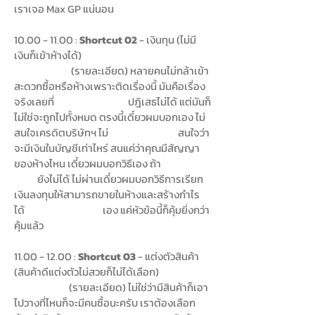
เราเจอ Max GP แน่นอน
10.00 - 11.00
:
Shortcut 02
- เงินทุน (ไม่มี
เงินก็เข้าห้างได้)
(รายละเอียด) หลายคนไม่กล้าเข้า
สะดวกซื้อหรือห้างเพราะติดเรื่องนี้ มันคือเรื่อง
จริงเลยที่ ปฎิเสธไม่ได้ แต่มันก็
ไม่ใช่จะถูกไปทั้งหมด ตรงนี้เดี๋ยวผมบอกเอง ไม่
สนใจเครดิตบริษัทฯ ไม่ สนใจว่า
จะมีเงินในบัญชีเท่าไหร่ สนแค่ว่าคุณมีสัญญา
ของห้างไหน เดี๋ยวผมบอกวิธีเอง ถ้า
ยังไม่ได้ ไม่ผ่านเดี๋ยวผมบอกวิธีการเรียก
เงินลงทุนให้สามารถขายในห้างและสร้างกำไร
ได้ เอง แค่หัวข้อนี้ก็คุ้มยิ่งกว่า
คุ้มแล้ว
11.00 - 12.00
:
Shortcut 03
- แต่งตัวสินค้า
(สินค้าดีแต่งตัวไม่สวยก็ไม่ได้เลือก)
(รายละเอียด) ไม่ใช่ว่ามีสินค้าก็เอา
ไปวางที่ไหนก็จะมีคนซื้อนะครับ เราต้องเลือก